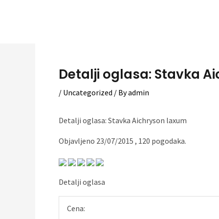
Skip
to
content
Detalji oglasa: Stavka A
/
Uncategorized
/ By
admin
Detalji oglasa: Stavka Aichryson laxum
Objavljeno 23/07/2015 , 120 pogodaka.
Detalji oglasa
Cena: