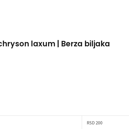
Home
About Me
ichryson laxum | Berza biljaka
RSD 200