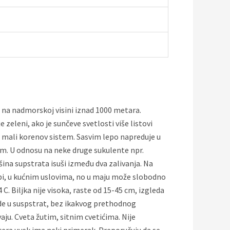
, na nadmorskoj visini iznad 1000 metara.
zeleni, ako je sunčeve svetlosti više listovi
a mali korenov sistem. Sasvim lepo napreduje u
 cm. U odnosu na neke druge sukulente npr.
ršina supstrata isuši između dva zalivanja. Na
obi, u kućnim uslovima, no u maju može slobodno
C. Biljka nije visoka, raste od 15-45 cm, izgleda
ode u suspstrat, bez ikakvog prethodnog
vaju. Cveta žutim, sitnim cvetićima. Nije