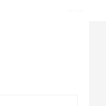
Vlog
Gears
Get In Touch
Let's Talk