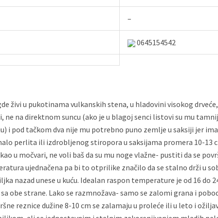
–
0645154542
 gde živi u pukotinama vulkanskih stena, u hladovini visokog drveće
 ne na direktnom suncu (ako je u blagoj senci listovi su mu tamnije 
ju) i pod tačkom dva nije mu potrebno puno zemlje u saksiji jer im
malo perlita ili izdrobljenog stiropora u saksijama promera 10-13
a kao u močvari, ne voli baš da su mu noge vlažne- pustiti da se pov
tura ujednačena pa bi to otprilike značilo da se stalno drži u s
iljka nazad unese u kuću. Idealan raspon temperature je od 16 do 24 
avi sa obe strane. Lako se razmnožava- samo se zalomi grana i pob
ršne reznice dužine 8-10 cm se zalamaju u proleće ili u leto i ožilja