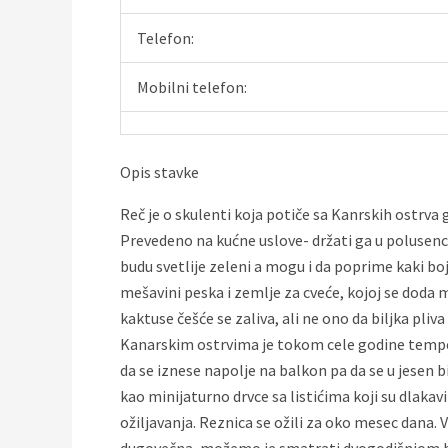
Telefon:
Mobilni telefon:
Opis stavke
Reč je o skulenti koja potiče sa Kanrskih ostrva
Prevedeno na kućne uslove- držati ga u polusenci,
budu svetlije zeleni a mogu i da poprime kaki bo
mešavini peska i zemlje za cveće, kojoj se doda 
kaktuse češće se zaliva, ali ne ono da biljka pliv
Kanarskim ostrvima je tokom cele godine tempera
da se iznese napolje na balkon pa da se u jesen b
kao minijaturno drvce sa listićima koji su dlak
ožiljavanja. Reznica se ožili za oko mesec dana. V