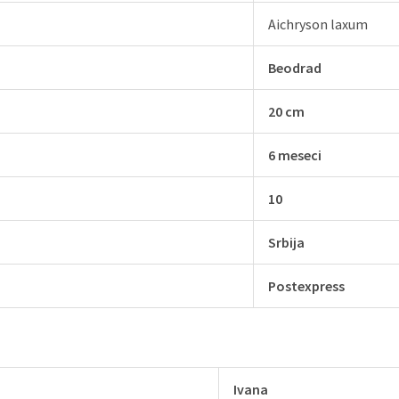
Aichryson laxum
Beodrad
20 cm
6 meseci
10
Srbija
Postexpress
Ivana