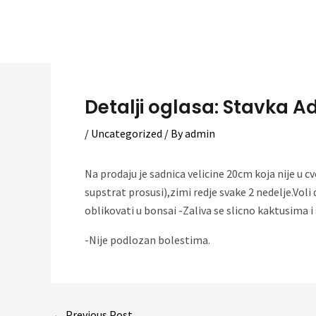
Skip
to
content
Detalji oglasa: Stavka 
/
Uncategorized
/ By
admin
Na prodaju je sadnica velicine 20cm koja nije u c
supstrat prosusi),zimi redje svake 2 nedelje.Vol
oblikovati u bonsai -Zaliva se slicno kaktusima 
-Nije podlozan bolestima.
Post
←
Previous Post