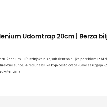
Home
About Me
Adenium Udomtrap 20cm | Berza bil
vetu. Adenium ili Pustinjska ruza,sukulentna biljka poreklom iz Afr
i direktno sunce. -Predivna biljka koja cesto cveta -Lako se uzgaj
i sukulentima