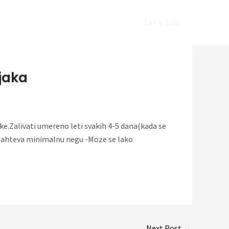
Vlog
Gears
Get In Touch
Let's Talk
jaka
ike.Zalivati umereno leti svakih 4-5 dana(kada se
a -Zahteva minimalnu negu -Moze se lako
Next Post
→