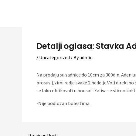
Skip
to
content
Detalji oglasa: Stavka A
/
Uncategorized
/ By
admin
Na prodaju su sadnice do 10cm za 300din. Adenium
prosusi),zimi redje svake 2 nedelje.Voli direktn
se lako oblikovati u bonsai -Zaliva se slicno ka
-Nije podlozan bolestima.
Post
←
Previous Post