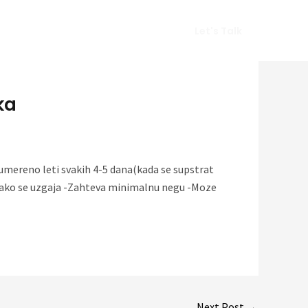
Vlog
Gears
Get In Touch
Let's Talk
ka
 umereno leti svakih 4-5 dana(kada se supstrat
a -Lako se uzgaja -Zahteva minimalnu negu -Moze
Next Post
→