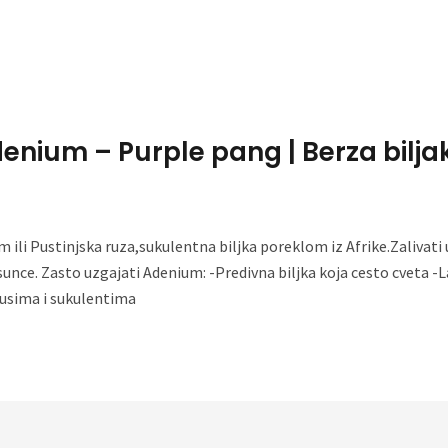
Home
About Me
denium – Purple pang | Berza bilja
 ili Pustinjska ruza,sukulentna biljka poreklom iz Afrike.Zalivati
o sunce. Zasto uzgajati Adenium: -Predivna biljka koja cesto cvet
ktusima i sukulentima