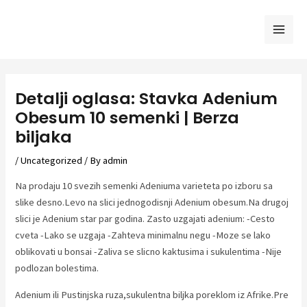
Skip
to
Mai
content
Men
Detalji oglasa: Stavka Adenium
Obesum 10 semenki | Berza
biljaka
/
Uncategorized
/ By
admin
Na prodaju 10 svezih semenki Adeniuma varieteta po izboru sa
slike desno.Levo na slici jednogodisnji Adenium obesum.Na drugoj
slici je Adenium star par godina. Zasto uzgajati adenium: -Cesto
cveta -Lako se uzgaja -Zahteva minimalnu negu -Moze se lako
oblikovati u bonsai -Zaliva se slicno kaktusima i sukulentima -Nije
podlozan bolestima.
Adenium ili Pustinjska ruza,sukulentna biljka poreklom iz Afrike.Pre