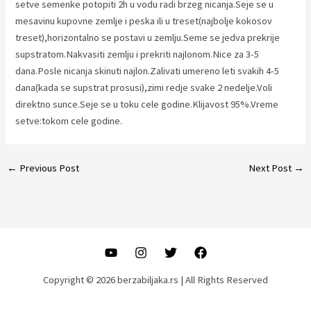
setve semenke potopiti 2h u vodu radi brzeg nicanja.Seje se u
mesavinu kupovne zemlje i peska ili u treset(najbolje kokosov
treset),horizontalno se postavi u zemlju.Seme se jedva prekrije
supstratom.Nakvasiti zemlju i prekriti najlonom.Nice za 3-5
dana.Posle nicanja skinuti najlon.Zalivati umereno leti svakih 4-5
dana(kada se supstrat prosusi),zimi redje svake 2 nedelje.Voli
direktno sunce.Seje se u toku cele godine.Klijavost 95%.Vreme
setve:tokom cele godine.
Post
←
Previous Post
Next Post
→
navigation
Copyright © 2026 berzabiljaka.rs | All Rights Reserved