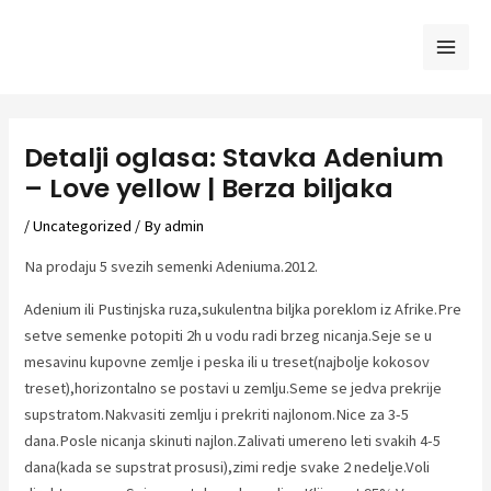
Skip
to
Mai
content
Men
Detalji oglasa: Stavka Adenium
– Love yellow | Berza biljaka
/
Uncategorized
/ By
admin
Na prodaju 5 svezih semenki Adeniuma.2012.
Adenium ili Pustinjska ruza,sukulentna biljka poreklom iz Afrike.Pre
setve semenke potopiti 2h u vodu radi brzeg nicanja.Seje se u
mesavinu kupovne zemlje i peska ili u treset(najbolje kokosov
treset),horizontalno se postavi u zemlju.Seme se jedva prekrije
supstratom.Nakvasiti zemlju i prekriti najlonom.Nice za 3-5
dana.Posle nicanja skinuti najlon.Zalivati umereno leti svakih 4-5
dana(kada se supstrat prosusi),zimi redje svake 2 nedelje.Voli