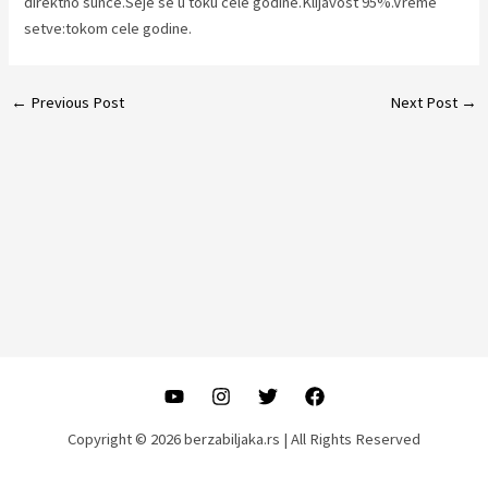
direktno sunce.Seje se u toku cele godine.Klijavost 95%.Vreme
setve:tokom cele godine.
Post
←
Previous Post
Next Post
→
navigation
Copyright © 2026 berzabiljaka.rs | All Rights Reserved