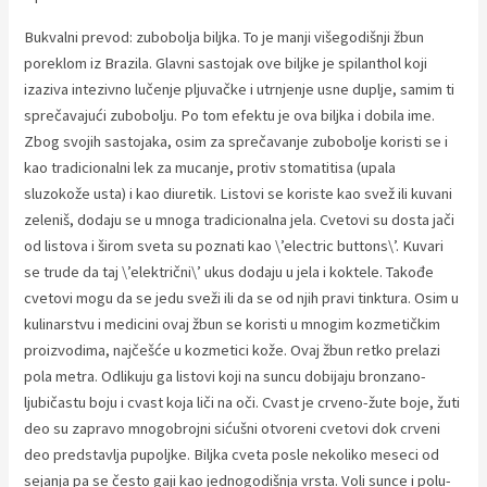
Bukvalni prevod: zubobolja biljka. To je manji višegodišnji žbun
poreklom iz Brazila. Glavni sastojak ove biljke je spilanthol koji
izaziva intezivno lučenje pljuvačke i utrnjenje usne duplje, samim ti
sprečavajući zubobolju. Po tom efektu je ova biljka i dobila ime.
Zbog svojih sastojaka, osim za sprečavanje zubobolje koristi se i
kao tradicionalni lek za mucanje, protiv stomatitisa (upala
sluzokože usta) i kao diuretik. Listovi se koriste kao svež ili kuvani
zeleniš, dodaju se u mnoga tradicionalna jela. Cvetovi su dosta jači
od listova i širom sveta su poznati kao \’electric buttons\’. Kuvari
se trude da taj \’električni\’ ukus dodaju u jela i koktele. Takođe
cvetovi mogu da se jedu sveži ili da se od njih pravi tinktura. Osim u
kulinarstvu i medicini ovaj žbun se koristi u mnogim kozmetičkim
proizvodima, najčešće u kozmetici kože. Ovaj žbun retko prelazi
pola metra. Odlikuju ga listovi koji na suncu dobijaju bronzano-
ljubičastu boju i cvast koja liči na oči. Cvast je crveno-žute boje, žuti
deo su zapravo mnogobrojni sićušni otvoreni cvetovi dok crveni
deo predstavlja pupoljke. Biljka cveta posle nekoliko meseci od
sejanja pa se često gaji kao jednogodišnja vrsta. Voli sunce i polu-