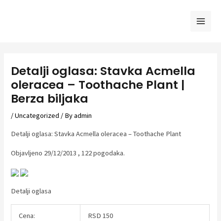
Skip
to
Mai
content
Men
Detalji oglasa: Stavka Acmella
oleracea – Toothache Plant |
Berza biljaka
/
Uncategorized
/ By
admin
Detalji oglasa: Stavka Acmella oleracea – Toothache Plant
Objavljeno 29/12/2013 , 122 pogodaka.
Detalji oglasa
Cena:
RSD 150