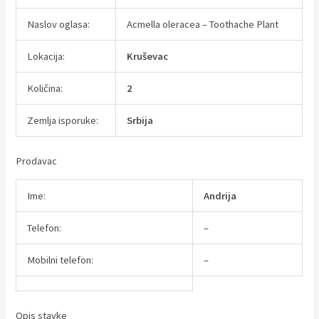
Naslov oglasa:
Acmella oleracea – Toothache Plant
Lokacija:
Kruševac
Količina:
2
Zemlja isporuke:
Srbija
Prodavac
Ime:
Andrija
Telefon:
–
Mobilni telefon:
–
Opis stavke