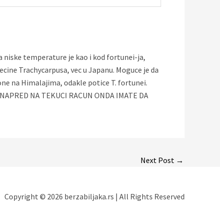
 niske temperature je kao i kod fortunei-ja,
i vecine Trachycarpusa, vec u Japanu. Moguce je da
one na Himalajima, odakle potice T. fortunei.
ITI UNAPRED NA TEKUCI RACUN ONDA IMATE DA
Next Post
→
Copyright © 2026 berzabiljaka.rs | All Rights Reserved