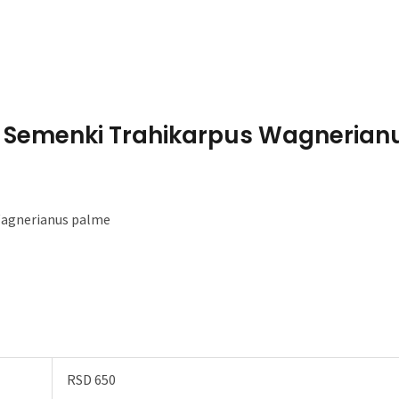
Home
About Me
20 Semenki Trahikarpus Wagnerianu
 Wagnerianus palme
RSD 650