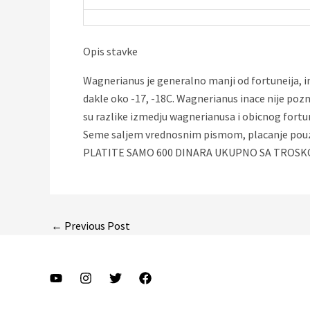
Opis stavke
Wagnerianus je generalno manji od fortuneija, im
dakle oko -17, -18C. Wagnerianus inace nije poznat
su razlike izmedju wagnerianusa i obicnog fortun
Seme saljem vrednosnim pismom, placanje pou
PLATITE SAMO 600 DINARA UKUPNO SA TROSK
Post
←
Previous Post
navigation