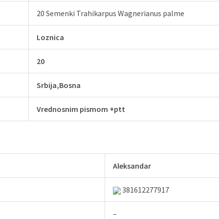
20 Semenki Trahikarpus Wagnerianus palme
Loznica
20
Srbija,Bosna
Vrednosnim pismom +ptt
Aleksandar
381612277917
–