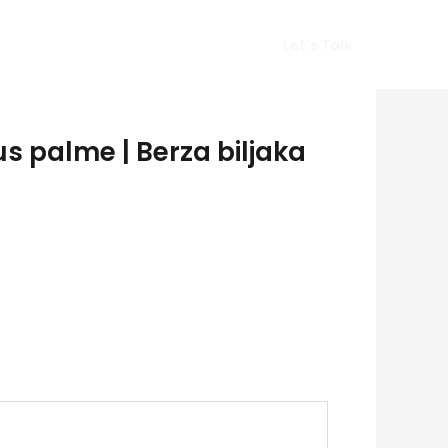
Vlog
Gears
Get In Touch
Let's Talk
s palme | Berza biljaka