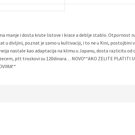
a manje i dosta krute listove i krace a deblje stablo. Otpornost na
 u divljini, poznat je samo u kultivaciji, i to ne u Kini, postojbin
eija nastale kao adaptacija na klimu u Japanu, dosta razlicitu od 
zecem, ptt troskovi su 120dinara. . . NOVO**AKO ZELITE PLAT
OVIMA**