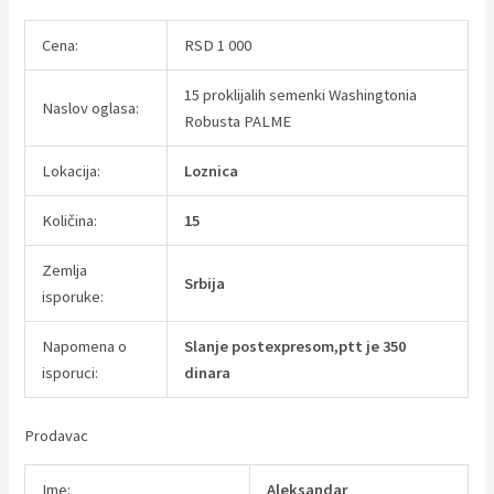
Cena:
RSD 1 000
15 proklijalih semenki Washingtonia
Naslov oglasa:
Robusta PALME
Lokacija:
Loznica
Količina:
15
Zemlja
Srbija
isporuke:
Napomena o
Slanje postexpresom,ptt je 350
isporuci:
dinara
Prodavac
Ime:
Aleksandar