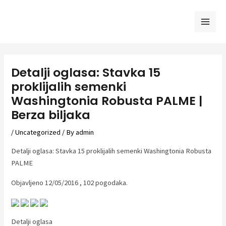
Skip
to
Mai
content
Men
Detalji oglasa: Stavka 15
proklijalih semenki
Washingtonia Robusta PALME |
Berza biljaka
/
Uncategorized
/ By
admin
Detalji oglasa: Stavka 15 proklijalih semenki Washingtonia Robusta
PALME
Objavljeno 12/05/2016 , 102 pogodaka.
Detalji oglasa