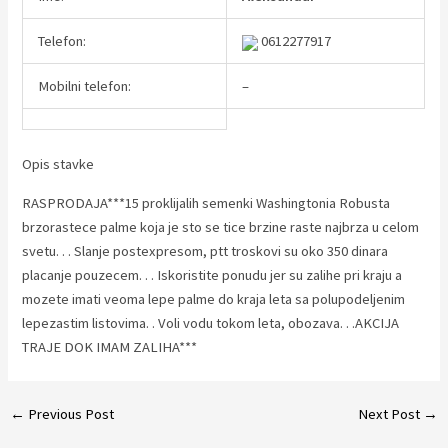
Telefon:
0612277917
Mobilni telefon:
–
Opis stavke
RASPRODAJA***15 proklijalih semenki Washingtonia Robusta
brzorastece palme koja je sto se tice brzine raste najbrza u celom
svetu. . . Slanje postexpresom, ptt troskovi su oko 350 dinara
placanje pouzecem. . . Iskoristite ponudu jer su zalihe pri kraju a
mozete imati veoma lepe palme do kraja leta sa polupodeljenim
lepezastim listovima. . Voli vodu tokom leta, obozava. . .AKCIJA
TRAJE DOK IMAM ZALIHA***
Post
←
Previous Post
Next Post
→
navigation