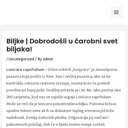
Skip
to
Mai
content
Men
Biljke | Dobrodošli u čarobni svet
biljaka!
/
Uncategorized
/ By
admin
Lonicera caprifolium
– Orlovi nokti ili „kozja krv“ je zimootporna
puzavica koja potiče iz Kine. Kao i većina puzavica, ako se ne
kontroliše odnosno redovno orezuje, veoma brzo će prekriti
površinu po kojoj puže. Godišnji priraste je i do 4m. Iako postoji oko
200 varijeteta, kod nas se najviše uzgaja Lonicera caprifolium.
Može se reći da je lonicera poluzimzelena biljka. Polovina listova
opadne tokom zime ali ih sa dolaskom toplog vremena još brže
nadoknadi. Zemlja treba biti plodna. Odgovaraju joj sunčani i
polusenoviti položaji, dok će u hladu znatno manje cvetati.