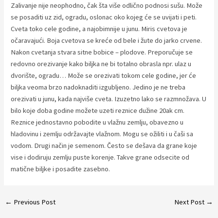
Zalivanje nije neophodno, čak šta više odlično podnosi sušu. Može
se posaditi uz zid, ogradu, oslonac oko kojeg će se uvijati i peti.
Cveta toko cele godine, a najobimnije u junu. Miris cvetova je
očaravajući. Boja cvetova se kreće od bele i žute do jarko crvene.
Nakon cvetanja stvara sitne bobice – plodove. Preporučuje se
redovno orezivanje kako biljka ne bi totalno obrasla npr. ulaz u
dvorište, ogradu… Može se orezivati tokom cele godine, jer će
biljka veoma brzo nadoknaditi izgubljeno. Jedino je ne treba
orezivati u junu, kada najviše cveta. Izuzetno lako se razmnožava. U
bilo koje doba godine možete uzeti reznice dužine 20ak cm.
Reznice jednostavno pobodite u vlažnu zemlju, obavezno u
hladovinu i zemlju održavajte vlažnom. Mogu se ožiliti i u čaši sa
vodom. Drugi način je semenom. Često se dešava da grane koje
vise i dodiruju zemlju puste korenje. Takve grane odsecite od
matične biljke i posadite zasebno.
Post
←
Previous Post
Next Post
→
navigation