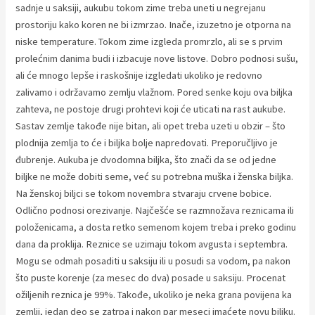
sadnje u saksiji, aukubu tokom zime treba uneti u negrejanu
prostoriju kako koren ne bi izmrzao. Inače, izuzetno je otporna na
niske temperature. Tokom zime izgleda promrzlo, ali se s prvim
prolećnim danima budi i izbacuje nove listove. Dobro podnosi sušu,
ali će mnogo lepše i raskošnije izgledati ukoliko je redovno
zalivamo i održavamo zemlju vlažnom. Pored senke koju ova biljka
zahteva, ne postoje drugi prohtevi koji će uticati na rast aukube.
Sastav zemlje takođe nije bitan, ali opet treba uzeti u obzir – što
plodnija zemlja to će i biljka bolje napredovati. Preporučljivo je
đubrenje. Aukuba je dvodomna biljka, što znači da se od jedne
biljke ne može dobiti seme, već su potrebna muška i ženska biljka.
Na ženskoj biljci se tokom novembra stvaraju crvene bobice.
Odlično podnosi orezivanje. Najčešće se razmnožava reznicama ili
položenicama, a dosta retko semenom kojem treba i preko godinu
dana da proklija. Reznice se uzimaju tokom avgusta i septembra.
Mogu se odmah posaditi u saksiju ili u posudi sa vodom, pa nakon
što puste korenje (za mesec do dva) posade u saksiju. Procenat
ožiljenih reznica je 99%. Takođe, ukoliko je neka grana povijena ka
zemlji, jedan deo se zatrpa i nakon par meseci imaćete novu biljku.