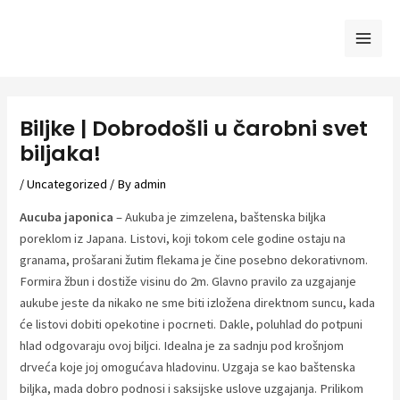
Skip
to
Mai
content
Men
Biljke | Dobrodošli u čarobni svet
biljaka!
/
Uncategorized
/ By
admin
Aucuba japonica
– Aukuba je zimzelena, baštenska biljka
poreklom iz Japana. Listovi, koji tokom cele godine ostaju na
granama, prošarani žutim flekama je čine posebno dekorativnom.
Formira žbun i dostiže visinu do 2m. Glavno pravilo za uzgajanje
aukube jeste da nikako ne sme biti izložena direktnom suncu, kada
će listovi dobiti opekotine i pocrneti. Dakle, poluhlad do potpuni
hlad odgovaraju ovoj biljci. Idealna je za sadnju pod krošnjom
drveća koje joj omogućava hladovinu. Uzgaja se kao baštenska
biljka, mada dobro podnosi i saksijske uslove uzgajanja. Prilikom