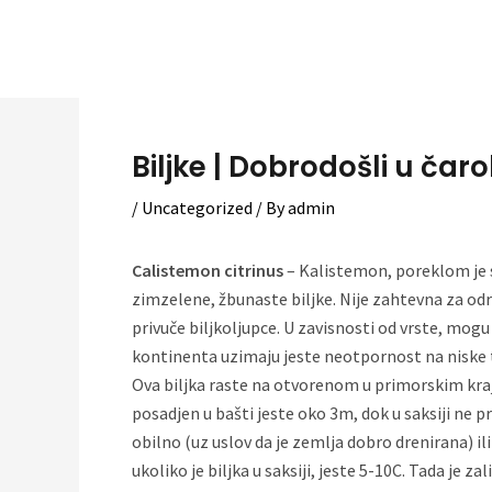
Skip
to
content
Biljke | Dobrodošli u čaro
/
Uncategorized
/ By
admin
Calistemon citrinus
– Kalistemon, poreklom je sa
zimzelene, žbunaste biljke. Nije zahtevna za odr
privuče biljkoljupce. U zavisnosti od vrste, mog
kontinenta uzimaju jeste neotpornost na niske 
Ova biljka raste na otvorenom u primorskim kraj
posadjen u bašti jeste oko 3m, dok u saksiji ne
obilno (uz uslov da je zemlja dobro drenirana) 
ukoliko je biljka u saksiji, jeste 5-10C. Tada je