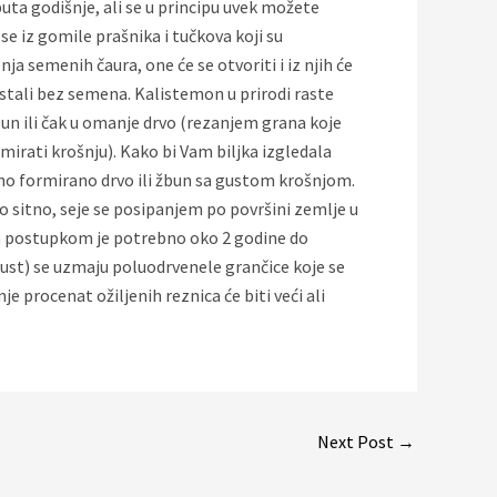
 puta godišnje, ali se u principu uvek možete
 se iz gomile prašnika i tučkova koji su
a semenih čaura, one će se otvoriti i iz njih će
ostali bez semena. Kalistemon u prirodi raste
bun ili čak u omanje drvo (rezanjem grana koje
rmirati krošnju). Kako bi Vam biljka izgledala
ino formirano drvo ili žbun sa gustom krošnjom.
 sitno, seje se posipanjem po površini zemlje u
Ovim postupkom je potrebno oko 2 godine do
vgust) se uzmaju poluodrvenele grančice koje se
 procenat ožiljenih reznica će biti veći ali
Next Post
→