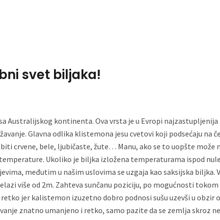
Home
About Me
bni svet biljaka!
 Australijskog kontinenta. Ova vrsta je u Evropi najzastupljenija 
žavanje. Glavna odlika klistemona jesu cvetovi koji podsećaju na če
u biti crvene, bele, ljubičaste, žute… Manu, ako se to uopšte može
temperature. Ukoliko je biljka izložena temperaturama ispod nul
evima, međutim u našim uslovima se uzgaja kao saksijska biljka. V
 prelazi više od 2m. Zahteva sunčanu poziciju, po mogućnosti tokom
ili retko jer kalistemon izuzetno dobro podnosi sušu uzevši u obzi
 zalivanje znatno umanjeno i retko, samo pazite da se zemlja skroz ne