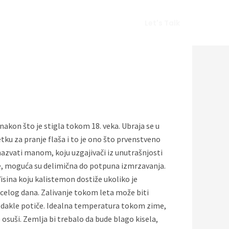
Vlog
Gears
Get In Touch
Let's Talk
nakon što je stigla tokom 18. veka. Ubraja se u
tku za pranje flaša i to je ono što prvenstveno
 nazvati manom, koju uzgajivači iz unutrašnjosti
e, moguća su delimična do potpuna izmrzavanja.
isina koju kalistemon dostiže ukoliko je
 celog dana. Zalivanje tokom leta može biti
r odakle potiče. Idealna temperatura tokom zime,
 osuši. Zemlja bi trebalo da bude blago kisela,