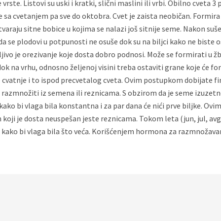
ste. Listovi su uski i kratki, slični maslini ili vrbi. Obilno cveta 3
eće sa cvetanjem pa sve do oktobra. Cvet je zaista neobičan. Formira
araju sitne bobice u kojima se nalazi još sitnije seme. Nakon sušenj
da se plodovi u potpunosti ne osuše dok su na biljci kako ne biste 
ivo je orezivanje koje dosta dobro podnosi. Može se formirati u ž
dok na vrhu, odnosno željenoj visini treba ostaviti grane koje će fo
ke cvatnje i to ispod precvetalog cveta. Ovim postupkom dobijate f
azmnožiti iz semena ili reznicama. S obzirom da je seme izuzetno
 kako bi vlaga bila konstantna i za par dana će nići prve biljke. 
n koji je dosta neuspešan jeste reznicama. Tokom leta (jun, jul, a
kako bi vlaga bila što veća. Korišćenjem hormona za razmnožavanje