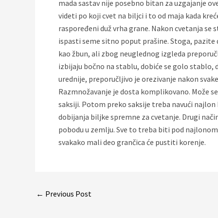
mada sastav nije posebno bitan za uzgajanje ove vr
videti po koji cvet na biljci i to od maja kada kr
raspoređeni duž vrha grane. Nakon cvetanja se stv
ispasti seme sitno poput prašine. Stoga, pazite 
kao žbun, ali zbog neuglednog izgleda preporučlj
izbijaju bočno na stablu, dobiće se golo stablo, 
urednije, preporučljivo je orezivanje nakon sva
Razmnožavanje je dosta komplikovano. Može se r
saksiji. Potom preko saksije treba navući najlon
dobijanja biljke spremne za cvetanje. Drugi nači
pobodu u zemlju. Sve to treba biti pod najlonom 
svakako mali deo grančica će pustiti korenje.
Post
←
Previous Post
navigation